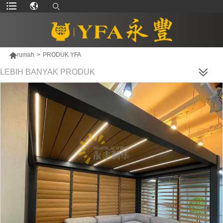

rumah
>
PRODUK YFA
LEBIH BANYAK PRODUK