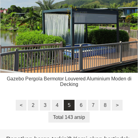
Gazebo Pergola Bermotor Louvered Aluminium Moden di
Decking
<
2
3
4
5
6
7
8
>
Total 143 arsip