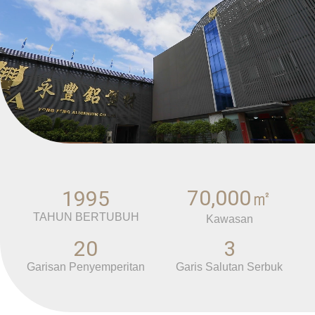
70,000㎡
1995
TAHUN BERTUBUH
Kawasan
20
3
Garisan Penyemperitan
Garis Salutan Serbuk