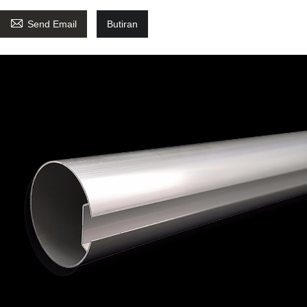

Send Email
Butiran