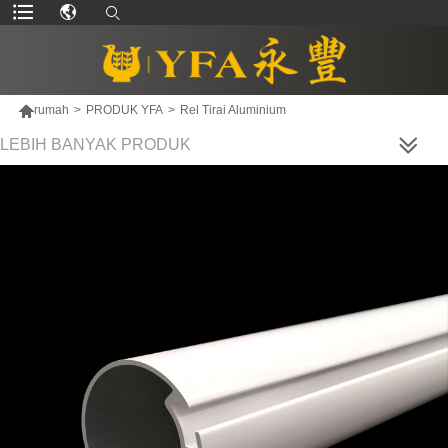

rumah
>
PRODUK YFA
>
Rel Tirai Aluminium
LEBIH BANYAK PRODUK