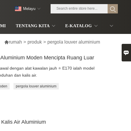
Melayu
MI
TENTANG KITA
E-KATALOG

rumah
>
produk
>
pergola louver aluminium

r Aluminium Moden Mencipta Ruang Luar
awal dengan alat kawalan jauh ⭐ E170 ialah model
uhan dan kalis air.
moden
pergola louver aluminium
Kalis Air Aluminium