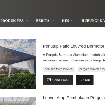
PRODUK YFA
BERITA
KES
HUBUNGI KA
Penutup Patio Louvred Bermoto
⭐ Pergola Bermotor Aluminium mudah dik
ekonomi dan memfokuskan pada fungsi ted
penutup teres louvred
pergola louvered 

Send Email
Butiran
Louver Atap Pembukaan Pergola 