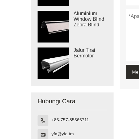
Aluminium
Window Blind
Zebra Blind
Cassette
Jalur Tirai
Bermotor
Me
Hubungi Cara
+86-757-85566711

yfa@yfa.tm
