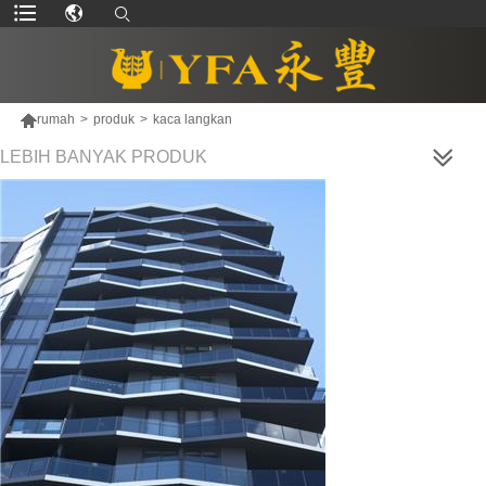

rumah
>
produk
>
kaca langkan
LEBIH BANYAK PRODUK