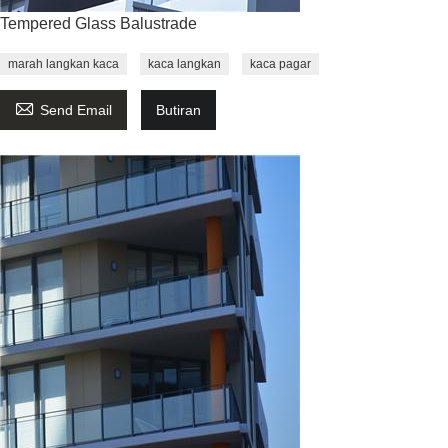
Tempered Glass Balustrade
marah langkan kaca
kaca langkan
kaca pagar

Send Email
Butiran